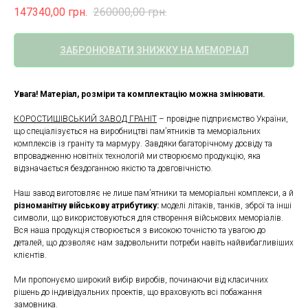
147340,00
грн.
260000,00
грн.
ЗАБРОНЮВАТИ ЗНИЖКУ НА МЕМОРІАЛ
Увага! Матеріал, розміри та комплектацію можна змінювати.
КОРОСТИШІВСЬКИЙ ЗАВОД ГРАНІТ
– провідне підприємство України,
що спеціалізується на виробництві пам’ятників та меморіальних
комплексів із граніту та мармуру. Завдяки багаторічному досвіду та
впровадженню новітніх технологій ми створюємо продукцію, яка
відзначається бездоганною якістю та довговічністю.
Наш завод виготовляє не лише пам’ятники та меморіальні комплекси, а й
різноманітну військову атрибутику:
моделі літаків, танків, зброї та інші
символи, що використовуються для створення військових меморіалів.
Вся наша продукція створюється з високою точністю та увагою до
деталей, що дозволяє нам задовольнити потреби навіть найвибагливіших
клієнтів.
Ми пропонуємо широкий вибір виробів, починаючи від класичних
рішень до індивідуальних проектів, що враховують всі побажання
замовника.