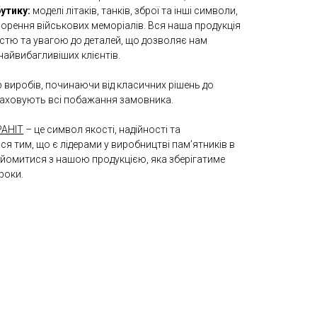
утику:
моделі літаків, танків, зброї та інші символи,
рення військових меморіалів. Вся наша продукція
стю та увагою до деталей, що дозволяє нам
найвибагливіших клієнтів.
виробів, починаючи від класичних рішень до
враховують всі побажання замовника.
АНІТ
– це символ якості, надійності та
я тим, що є лідерами у виробництві пам’ятників в
найомитися з нашою продукцією, яка зберігатиме
роки.