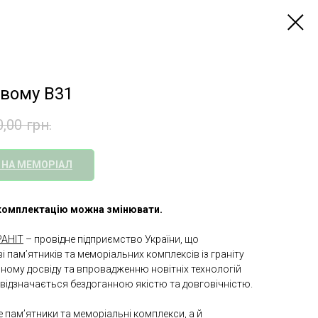
овому B31
0,00
грн.
 НА МЕМОРІАЛ
а комплектацію можна змінювати.
АНІТ
– провідне підприємство України, що
і пам’ятників та меморіальних комплексів із граніту
чному досвіду та впровадженню новітніх технологій
відзначається бездоганною якістю та довговічністю.
 пам’ятники та меморіальні комплекси, а й