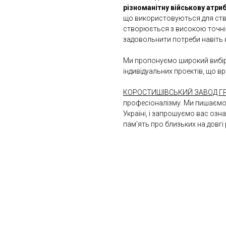
різноманітну військову атриб
що використовуються для ство
створюється з високою точні
задовольнити потреби навіть 
Ми пропонуємо широкий вибір 
індивідуальних проектів, що 
КОРОСТИШІВСЬКИЙ ЗАВОД ГР
професіоналізму. Ми пишаємос
Україні, і запрошуємо вас оз
пам'ять про близьких на довгі 