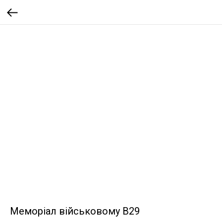
Меморіал військовому B29