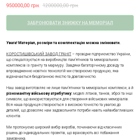
950000,00
грн.
1200000,00
грн.
ЗАБРОНЮВАТИ ЗНИЖКУ НА МЕМОРІАЛ
Увага! Матеріал, розміри та комплектацію можна змінювати.
КОРОСТИШІВСЬКИЙ ЗАВОД ГРАНІТ
– провідне підприємство України,
що спеціалізується на виробництві пам’ятників та меморіальних
комплексів із граніту та мармуру. Завдяки багаторічному досвіду та
впровадженню новітніх технологій ми створюємо продукцію, яка
відзначається бездоганною якістю та довговічністю.
Наш завод виготовляє не лише пам’ятники та меморіальні комплекси, а й
різноманітну військову атрибутику:
моделі літаків, танків, зброї та інші
символи, що використовуються для створення військових меморіалів.
Вся наша продукція створюється з високою точністю та увагою до
деталей, що дозволяє нам задовольнити потреби навіть найвибагливіших
клієнтів.
Ми пропонуємо широкий вибір виробів, починаючи від класичних
рішень до індивідуальних проектів, що враховують всі побажання
замовника.