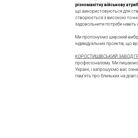
різноманітну військову атриб
що використовуються для ство
створюється з високою точні
задовольнити потреби навіть 
Ми пропонуємо широкий вибір 
індивідуальних проектів, що 
КОРОСТИШІВСЬКИЙ ЗАВОД ГР
професіоналізму. Ми пишаємос
Україні, і запрошуємо вас оз
пам'ять про близьких на довгі 