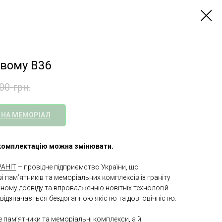
овому B36
00
грн.
 НА МЕМОРІАЛ
а комплектацію можна змінювати.
АНІТ
– провідне підприємство України, що
і пам’ятників та меморіальних комплексів із граніту
чному досвіду та впровадженню новітніх технологій
відзначається бездоганною якістю та довговічністю.
 пам’ятники та меморіальні комплекси, а й