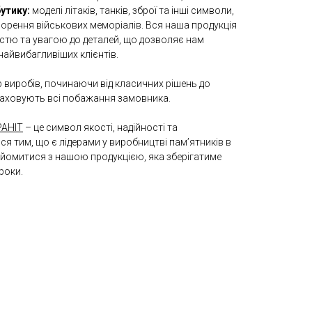
утику:
моделі літаків, танків, зброї та інші символи,
рення військових меморіалів. Вся наша продукція
стю та увагою до деталей, що дозволяє нам
найвибагливіших клієнтів.
виробів, починаючи від класичних рішень до
враховують всі побажання замовника.
АНІТ
– це символ якості, надійності та
я тим, що є лідерами у виробництві пам’ятників в
найомитися з нашою продукцією, яка зберігатиме
роки.