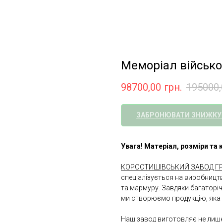
Меморіал військ
98700,00
грн.
195000,
ЗАБРОНЮВАТИ ЗНИЖКУ
Увага! Матеріал, розміри т
КОРОСТИШІВСЬКИЙ ЗАВОД ГР
спеціалізується на виробництв
та мармуру. Завдяки багаторі
ми створюємо продукцію, яка 
Наш завод виготовляє не лише