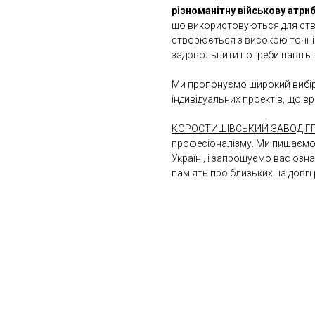
різноманітну військову атриб
що використовуються для ство
створюється з високою точні
задовольнити потреби навіть 
Ми пропонуємо широкий вибір 
індивідуальних проектів, що 
КОРОСТИШІВСЬКИЙ ЗАВОД ГР
професіоналізму. Ми пишаємос
Україні, і запрошуємо вас оз
пам'ять про близьких на довгі 