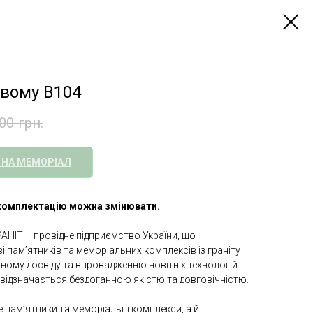
овому B104
00
грн.
 НА МЕМОРІАЛ
а комплектацію можна змінювати.
АНІТ
– провідне підприємство України, що
і пам’ятників та меморіальних комплексів із граніту
чному досвіду та впровадженню новітніх технологій
відзначається бездоганною якістю та довговічністю.
 пам’ятники та меморіальні комплекси, а й