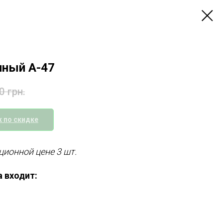
нный А-47
0
грн.
 по скидке
ционной цене 3 шт.
 входит: